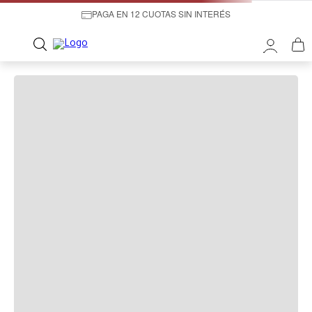
PAGA EN 12 CUOTAS SIN INTERÉS
¡OOPS!
LO SENTIMOS, NO PUDIMOS ENCONTRAR LO
QUE ESTABAS BUSCANDO.
A la hora de buscar te recomendamos:
Productos Recomendados: