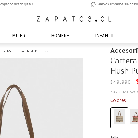
espacho desde $3.890
Cambios ilimitados sin costo
MUJER
HOMBRE
INFANTIL
Accesor
Tote Multicolor Hush Puppies
Cartera
Hush P
$
49
.
990
Hasta
12
x
$
20
Colores