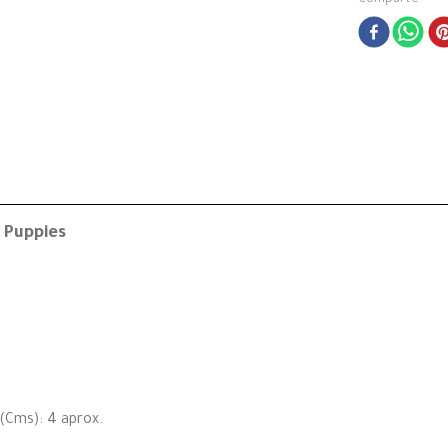
Comparte
 Puppies
(Cms): 4 aprox.