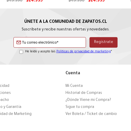
Puppies
Puppies
$
49
.
990
$
24
.
995
$
49
.
990
$
24
.
995
Suscríbete y recibe nuestras ofertas y novedades.
He leído y acepto las
Políticas de privacidad de marketing
*
Cuenta
acidad
Mi Cuenta
ciones
Historial de Compras
pacho
¿Dónde Viene mi Compra?
o y Garantía
Sigue tu compra
cidad de Marketing
Ver Boleta / Ticket de cambio