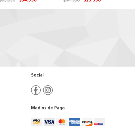
Puppies
$
69
.
990
$
54
.
990
$
64
.
990
$
29
.
990
Social
Medios de Pago