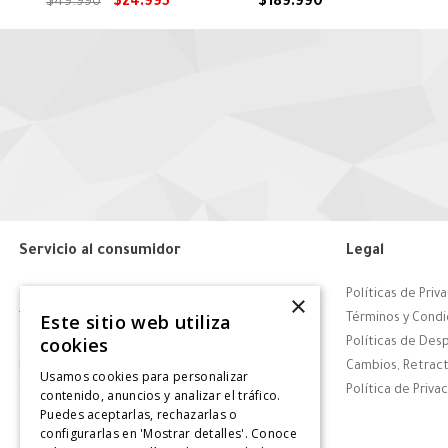
Puppies
$
49
.
990
$
24
.
995
$
189
.
990
Servicio al consumidor
Legal
Centro de Ayuda
Políticas de Priv
×
Este sitio web utiliza
Tiendas
Términos y Condi
cookies
Contáctanos
Políticas de Des
Retiro en tienda
Cambios, Retract
Usamos cookies para personalizar
Giftcard
Política de Priva
contenido, anuncios y analizar el tráfico.
Puedes aceptarlas, rechazarlas o
Solicitar Factura
configurarlas en 'Mostrar detalles'. Conoce
CyberDay