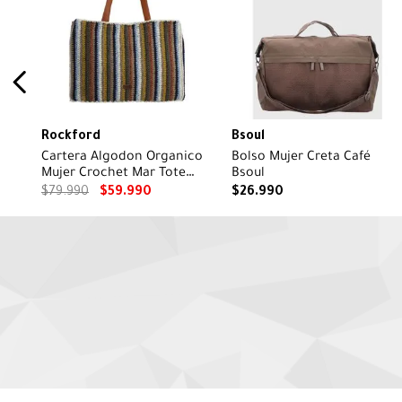
Rockford
Bsoul
Cartera Algodon Organico
Bolso Mujer Creta Café
Mujer Crochet Mar Tote
Bsoul
Multicolor Rockford
$
79
.
990
$
59
.
990
$
26
.
990