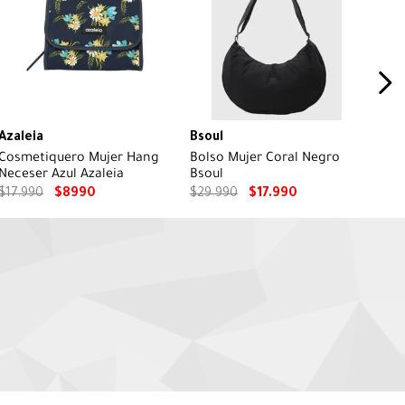
Azaleia
Bsoul
Cosmetiquero Mujer Hang
Bolso Mujer Coral Negro
Neceser Azul Azaleia
Bsoul
$
17
.
990
$
8990
$
29
.
990
$
17
.
990