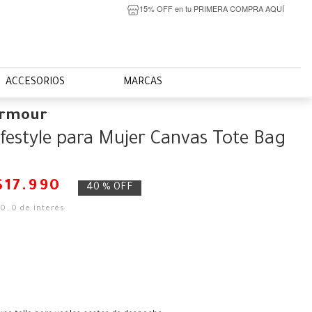
15% OFF en tu PRIMERA COMPRA AQUÍ
ACCESORIOS
MARCAS
Armour
ifestyle para Mujer Canvas Tote Bag
$
17
.
990
40 %
OFF
00
,
0
de interés