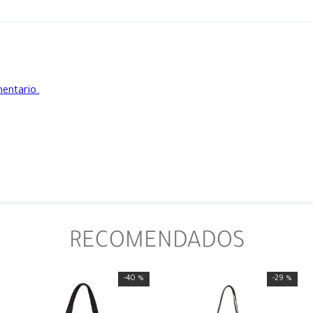
mentario.
RECOMENDADOS
-
40 %
-
29 %