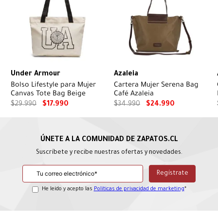
Under Armour
Azaleia
Bolso Lifestyle para Mujer
Cartera Mujer Serena Bag
Canvas Tote Bag Beige
Café Azaleia
$
29
.
990
$
17
.
990
$
34
.
990
$
24
.
990
Suscríbete y recibe nuestras ofertas y novedades.
He leído y acepto las
Políticas de privacidad de marketing
*