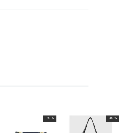
-
50 %
-
40 %