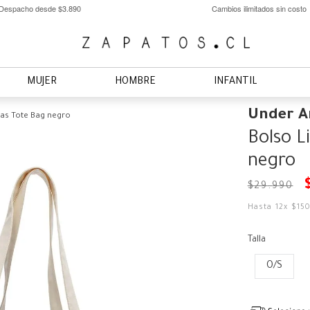
Despacho desde $3.890
Cambios ilimitados sin costo
MUJER
HOMBRE
INFANTIL
Under 
vas Tote Bag negro
Bolso L
negro
$
29
.
990
Hasta
12
x
$
15
Talla
O/S