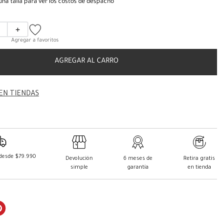
una talla para ver los costos de despacho
＋
AGREGAR AL CARRO
EN TIENDAS
 desde $79.990
Devolución
6 meses de
Retira gratis
simple
garantía
en tienda