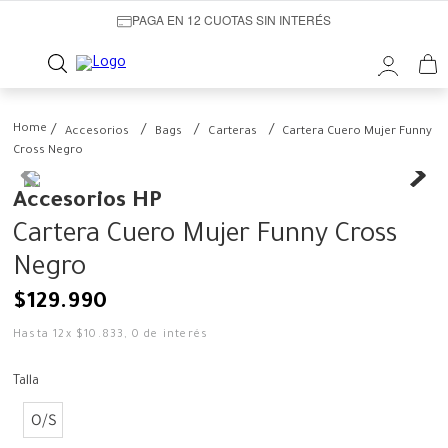
PAGA EN 12 CUOTAS SIN INTERÉS
Accesorios
Bags
Carteras
Cartera Cuero Mujer Funny
Cross Negro
Accesorios HP
Cartera Cuero Mujer Funny Cross
Negro
$
129
.
990
Hasta
12
x
$
10
.
833
,
0
de interés
Talla
O/S