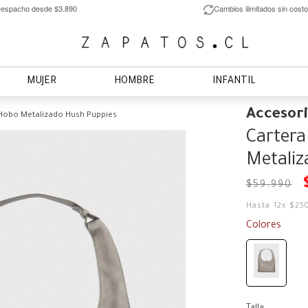
espacho desde $3.890
Cambios ilimitados sin costo
MUJER
HOMBRE
INFANTIL
Accesor
 Hobo Metalizado Hush Puppies
Cartera
Metaliz
$
59
.
990
Hasta
12
x
$
25
Colores