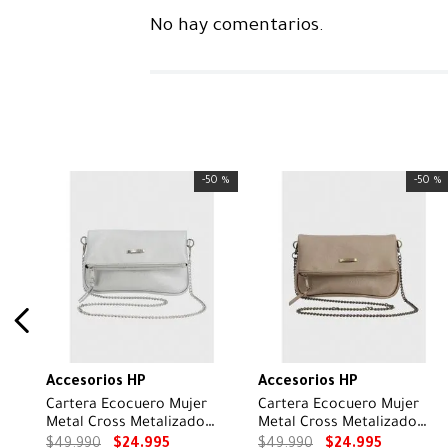
No hay comentarios.
-
50 %
-
50 %
Accesorios HP
Accesorios HP
Cartera Ecocuero Mujer
Cartera Ecocuero Mujer
Metal Cross Metalizado
Metal Cross Metalizado
Hush Puppies
Hush Puppies
$
49
.
990
$
24
.
995
$
49
.
990
$
24
.
995