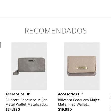
RECOMENDADOS
Accesorios HP
Accesorios HP
Billetera Ecocuero Mujer
Billetera Ecocuero Mujer
Metal Wallet Metalizado
Metal Flap Wallet
Hush Puppies
Metalizado Hush Puppies
$
24
.
990
$
19
.
990