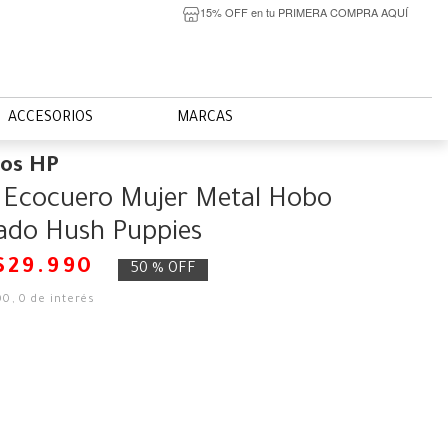
15% OFF en tu PRIMERA COMPRA AQUÍ
ACCESORIOS
MARCAS
ios HP
 Ecocuero Mujer Metal Hobo
ado Hush Puppies
$
29
.
990
50 %
OFF
00
,
0
de interés