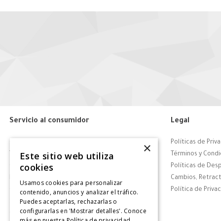
Servicio al consumidor
Legal
Centro de Ayuda
Políticas de Priv
×
Este sitio web utiliza
Tiendas
Términos y Condi
cookies
Contáctanos
Políticas de Des
Retiro en tienda
Cambios, Retract
Usamos cookies para personalizar
Giftcard
Política de Priva
contenido, anuncios y analizar el tráfico.
Puedes aceptarlas, rechazarlas o
Solicitar Factura
configurarlas en 'Mostrar detalles'. Conoce
CyberDay
más en nuestra
Política de privacidad