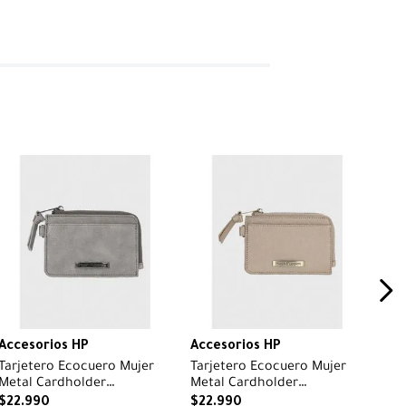
Accesorios HP
Accesorios HP
Tarjetero Ecocuero Mujer
Tarjetero Ecocuero Mujer
Metal Cardholder
Metal Cardholder
Metalizado Hush Puppies
Metalizado Hush Puppies
$
22
.
990
$
22
.
990