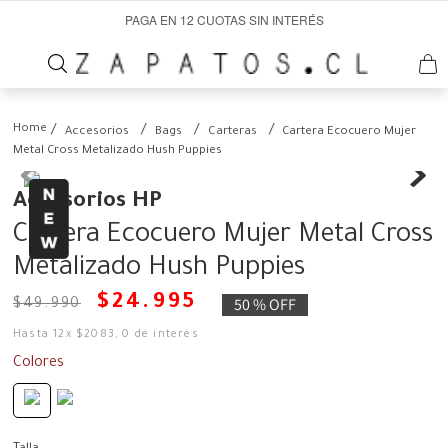
PAGA EN 12 CUOTAS SIN INTERÉS
Accesorios
Bags
Carteras
Cartera Ecocuero Mujer
Metal Cross Metalizado Hush Puppies
Accesorios HP
Cartera Ecocuero Mujer Metal Cross
Metalizado Hush Puppies
$
24
.
995
50 %
OFF
$
49
.
990
Hasta
12
x
$
2083
,
0
de interés
Colores