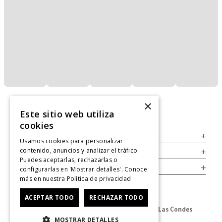
×
Este sitio web utiliza
cookies
Servicio al Consumidor
+
Usamos cookies para personalizar
contenido, anuncios y analizar el tráfico.
Legal
+
Puedes aceptarlas, rechazarlas o
Cuenta
+
configurarlas en 'Mostrar detalles'. Conoce
más en nuestra
Política de privacidad
ACEPTAR TODO
RECHAZAR TODO
Dirección Oficina: Av. Las Condes #11281 - Las Condes
MOSTRAR DETALLES
Revisa nuestras tiendas
aquí