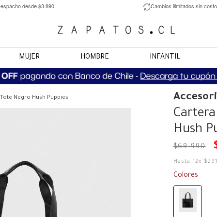
espacho desde $3.890
Cambios ilimitados sin costo
MUJER
HOMBRE
INFANTIL
Accesor
 Tote Negro Hush Puppies
Cartera
Hush P
$
69
.
990
Hasta
12
x
$
29
Colores