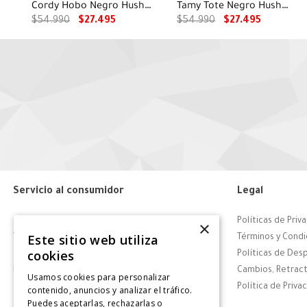
Cordy Hobo Negro Hush
Tamy Tote Negro Hush
Puppies
Puppies
$
54
.
990
$
27
.
495
$
54
.
990
$
27
.
495
Servicio al consumidor
Legal
Centro de Ayuda
Políticas de Priv
×
Este sitio web utiliza
Tiendas
Términos y Condi
cookies
Contáctanos
Políticas de Des
Retiro en tienda
Cambios, Retract
Usamos cookies para personalizar
Giftcard
Política de Priva
contenido, anuncios y analizar el tráfico.
Puedes aceptarlas, rechazarlas o
Solicitar Factura