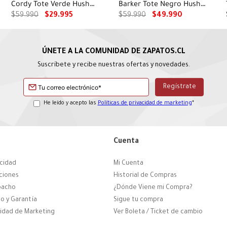
Cordy Tote Verde Hush
Barker Tote Negro Hush
Puppies
Puppies
$
59
.
990
$
29
.
995
$
59
.
990
$
49
.
990
Suscríbete y recibe nuestras ofertas y novedades.
He leído y acepto las
Políticas de privacidad de marketing
*
Cuenta
acidad
Mi Cuenta
ciones
Historial de Compras
pacho
¿Dónde Viene mi Compra?
o y Garantía
Sigue tu compra
cidad de Marketing
Ver Boleta / Ticket de cambio