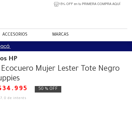
15% OFF en tu PRIMERA COMPRA AQUÍ
ACCESORIOS
MARCAS
ios HP
 Ecocuero Mujer Lester Tote Negro
uppies
$
34
.
995
50 %
OFF
17
,
0
de interés