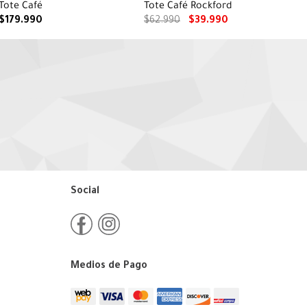
Tote Café
Tote Café Rockford
$
179
.
990
$
62
.
990
$
39
.
990
Social
Medios de Pago