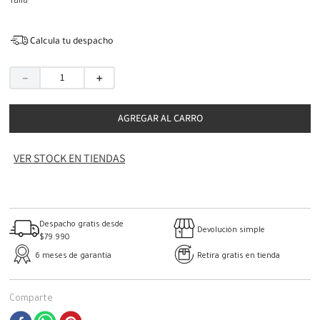
Talla
Calcula tu despacho
－
＋
AGREGAR AL CARRO
VER STOCK EN TIENDAS
Despacho gratis desde
Devolución simple
$79.990
6 meses de garantía
Retira gratis en tienda
Comparte