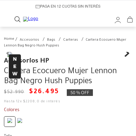
PAGA EN 12 CUOTAS SIN INTERÉS
Accesorios
Bags
Carteras
Cartera Ecocuero Mujer
Lennon Bag Negro Hush Puppies
Accesorios HP
Cartera Ecocuero Mujer Lennon
Bag Negro Hush Puppies
$
26
.
495
50 %
OFF
$
52
.
990
Hasta
12
x
$
2208
,
0
de interés
Colores