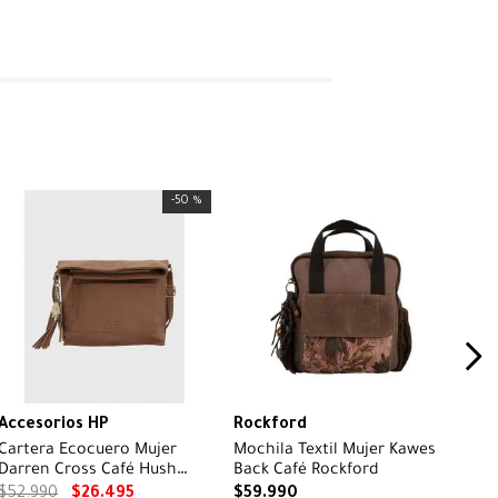
-
50 %
Accesorios HP
Rockford
Cartera Ecocuero Mujer
Mochila Textil Mujer Kawes
Darren Cross Café Hush
Back Café Rockford
Puppies
$
52
.
990
$
26
.
495
$
59
.
990