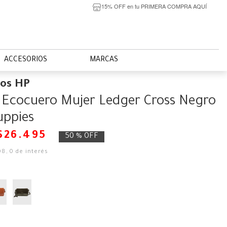
15% OFF en tu PRIMERA COMPRA AQUÍ
ACCESORIOS
MARCAS
ios HP
 Ecocuero Mujer Ledger Cross Negro
uppies
$
26
.
495
50 %
OFF
08
,
0
de interés