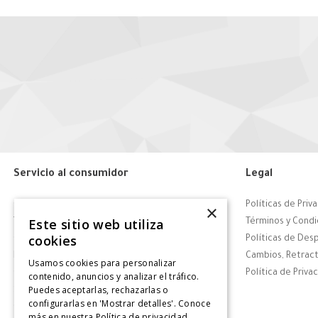
Servicio al consumidor
Legal
Centro de Ayuda
Políticas de Priv
×
Este sitio web utiliza
Tiendas
Términos y Condi
cookies
Contáctanos
Políticas de Des
Retiro en tienda
Cambios, Retract
Usamos cookies para personalizar
Giftcard
Política de Priva
contenido, anuncios y analizar el tráfico.
Puedes aceptarlas, rechazarlas o
Solicitar Factura
configurarlas en 'Mostrar detalles'. Conoce
CyberDay
más en nuestra
Política de privacidad