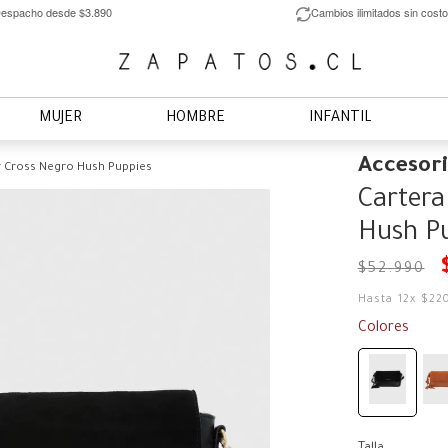
espacho desde $3.890
Cambios ilimitados sin costo
MUJER
HOMBRE
INFANTIL
Accesor
r Cross Negro Hush Puppies
Cartera
Hush P
$
52
.
990
Hasta
12
x
$
22
Colores