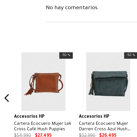
No hay comentarios.
-
50 %
-
50 %
Accesorios HP
Accesorios HP
Cartera Ecocuero Mujer Lek
Cartera Ecocuero Mujer
Cross Café Hush Puppies
Darren Cross Azul Hush
Puppies
$
54
.
990
$
27
.
495
$
52
.
990
$
26
.
495