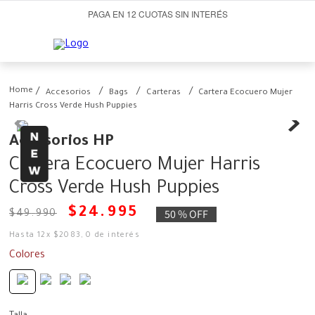
PAGA EN 12 CUOTAS SIN INTERÉS
Accesorios
Bags
Carteras
Cartera Ecocuero Mujer
Harris Cross Verde Hush Puppies
Accesorios HP
Cartera Ecocuero Mujer Harris
Cross Verde Hush Puppies
$
24
.
995
50 %
OFF
$
49
.
990
Hasta
12
x
$
2083
,
0
de interés
Colores