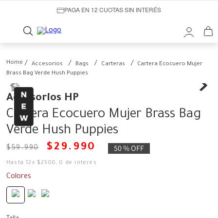
PAGA EN 12 CUOTAS SIN INTERÉS
Accesorios
Bags
Carteras
Cartera Ecocuero Mujer
Brass Bag Verde Hush Puppies
Accesorios HP
Cartera Ecocuero Mujer Brass Bag
Verde Hush Puppies
$
29
.
990
50 %
OFF
$
59
.
990
Hasta
12
x
$
2500
,
0
de interés
Colores