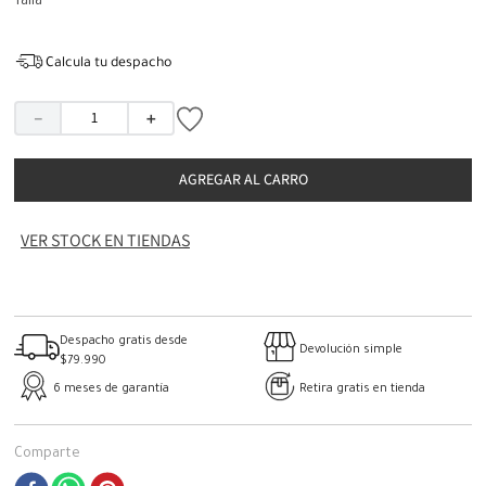
Talla
Calcula tu despacho
－
＋
AGREGAR AL CARRO
VER STOCK EN TIENDAS
Despacho gratis desde
Devolución simple
$79.990
6 meses de garantía
Retira gratis en tienda
Comparte