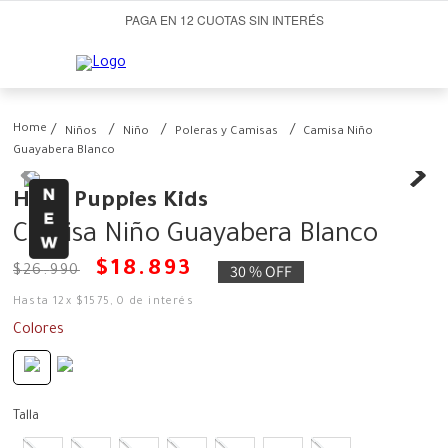
PAGA EN 12 CUOTAS SIN INTERÉS
Niños
Niño
Poleras y Camisas
Camisa Niño
Guayabera Blanco
Hush Puppies Kids
Camisa Niño Guayabera Blanco
$
18
.
893
30 %
OFF
$
26
.
990
Hasta
12
x
$
1575
,
0
de interés
Colores
Talla