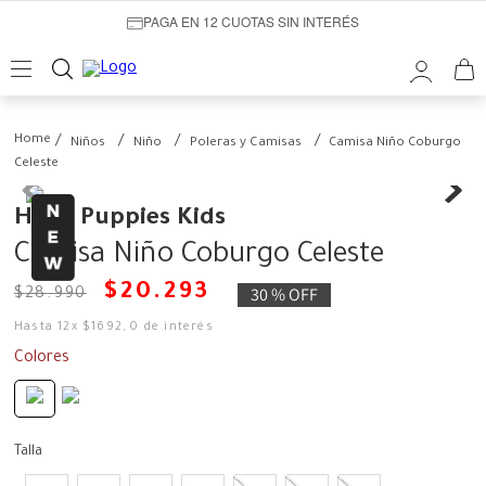
PAGA EN 12 CUOTAS SIN INTERÉS
Niños
Niño
Poleras y Camisas
Camisa Niño Coburgo
Celeste
Hush Puppies Kids
Camisa Niño Coburgo Celeste
$
20
.
293
30 %
OFF
$
28
.
990
Hasta
12
x
$
1692
,
0
de interés
Colores
Talla