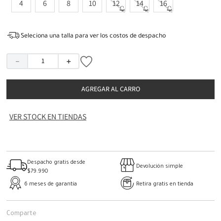
4
6
8
10
12
14
16
Seleciona una talla para ver los costos de despacho
－
＋
AGREGAR AL CARRO
VER STOCK EN TIENDAS
Despacho gratis desde
Devolución simple
$79.990
6 meses de garantía
Retira gratis en tienda
Comparte