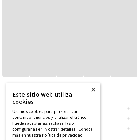
×
Este sitio web utiliza
cookies
Servicio al Consumidor
+
Usamos cookies para personalizar
contenido, anuncios y analizar el tráfico.
Legal
+
Puedes aceptarlas, rechazarlas o
Cuenta
+
configurarlas en 'Mostrar detalles'. Conoce
más en nuestra
Política de privacidad