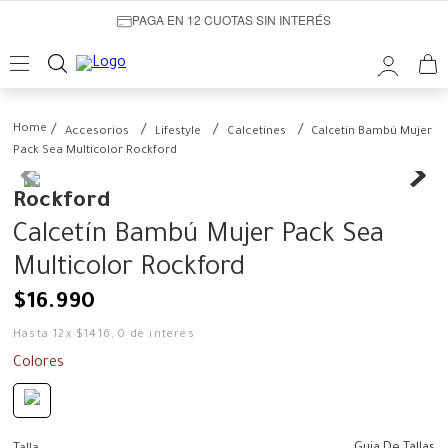
PAGA EN 12 CUOTAS SIN INTERÉS
Accesorios
Lifestyle
Calcetines
Calcetín Bambú Mujer
Pack Sea Multicolor Rockford
Rockford
Calcetín Bambú Mujer Pack Sea
Multicolor Rockford
$
16
.
990
Hasta
12
x
$
1416
,
0
de interés
Colores