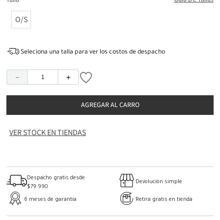
Guia De Tallas
Talla
O/S
Seleciona una talla para ver los costos de despacho
－
＋
AGREGAR AL CARRO
VER STOCK EN TIENDAS
Despacho gratis desde
Devolución simple
$79.990
6 meses de garantía
Retira gratis en tienda