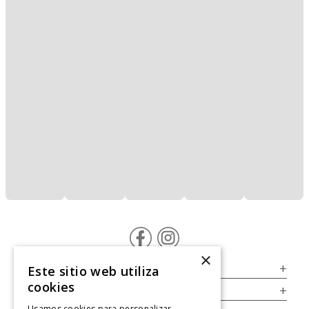
×
Servicio al Consumidor
+
Este sitio web utiliza
cookies
Legal
+
Usamos cookies para personalizar