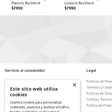
Plainris Rockford
Linesris Rockford
$
7990
$
7990
Servicio al consumidor
Legal
Centro de Ayuda
Políticas de Priv
×
Este sitio web utiliza
Tiendas
Términos y Condi
cookies
Contáctanos
Políticas de Des
Retiro en tienda
Cambios, Retract
Usamos cookies para personalizar
Giftcard
Política de Priva
contenido, anuncios y analizar el tráfico.
Puedes aceptarlas, rechazarlas o
Solicitar Factura