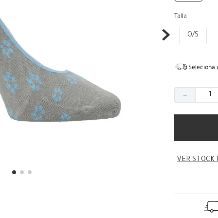
Talla
O/S
Seleciona 
－
VER STOCK 