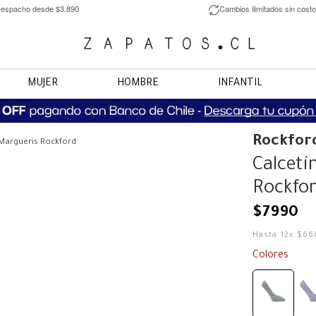
espacho desde $3.890
Cambios ilimitados sin costo
MUJER
HOMBRE
INFANTIL
Rockfor
 Margueris Rockford
Calcetí
Rockfo
$
7990
Hasta
12
x
$
66
Colores