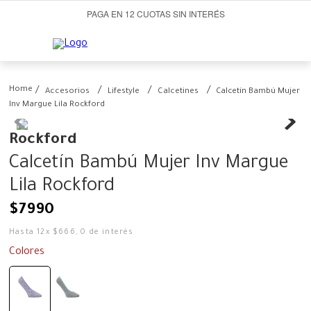
PAGA EN 12 CUOTAS SIN INTERÉS
Accesorios
Lifestyle
Calcetines
Calcetín Bambú Mujer
Inv Margue Lila Rockford
Rockford
Calcetín Bambú Mujer Inv Margue
Lila Rockford
$
7990
Hasta
12
x
$
666
,
0
de interés
Colores