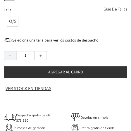
Guia De Tallas
Talla
O/S
Seleciona una talla para ver los costos de despacho
－
＋
AGREGAR AL CARRO
VER STOCK EN TIENDAS
Despacho gratis desde
Devolución simple
$79.990
6 meses de garantía
Retira gratis en tienda