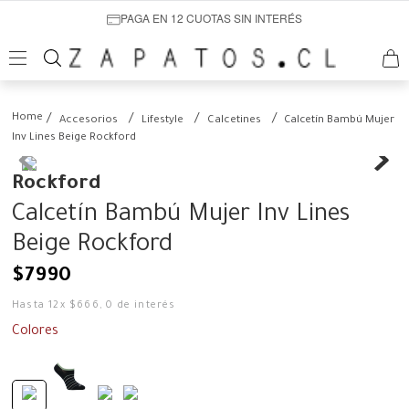
PAGA EN 12 CUOTAS SIN INTERÉS
Accesorios
Lifestyle
Calcetines
Calcetín Bambú Mujer
Inv Lines Beige Rockford
Rockford
Calcetín Bambú Mujer Inv Lines
Beige Rockford
$
7990
Hasta
12
x
$
666
,
0
de interés
Colores