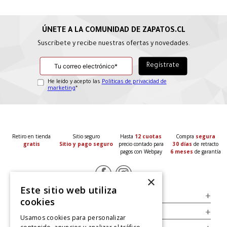
Suscríbete y recibe nuestras ofertas y novedades.
He leído y acepto las
Políticas de privacidad de
marketing
*
Retiro en tienda
Sitio seguro
Hasta
12 cuotas
Compra
segura
gratis
Sitio y pago seguro
precio contado para
30 días
de retracto
pagos con Webpay
6 meses
de garantía
×
Este sitio web utiliza
Servicio al Consumidor
+
cookies
Legal
+
Usamos cookies para personalizar