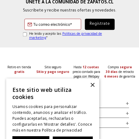
Suscríbete y recibe nuestras ofertas y novedades.
He leído y acepto las
Políticas de privacidad de
marketing
*
Retiro en tienda
Sitio seguro
Hasta
12 cuotas
Compra
segura
gratis
Sitio y pago seguro
precio contado para
30 días
de retracto
pagos con Webpay
6 meses
de garantía
×
Este sitio web utiliza
cookies
Servicio al Consumidor
+
Usamos cookies para personalizar
contenido, anuncios y analizar el tráfico.
Legal
+
Puedes aceptarlas, rechazarlas o
Cuenta
+
configurarlas en 'Mostrar detalles'. Conoce
más en nuestra
Política de privacidad