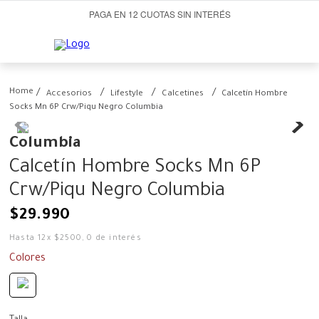
PAGA EN 12 CUOTAS SIN INTERÉS
Accesorios
Lifestyle
Calcetines
Calcetín Hombre
Socks Mn 6P Crw/Piqu Negro Columbia
Columbia
Calcetín Hombre Socks Mn 6P
Crw/Piqu Negro Columbia
$
29
.
990
Hasta
12
x
$
2500
,
0
de interés
Colores