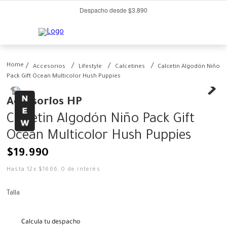
Despacho desde $3.890
Accesorios
Lifestyle
Calcetines
Calcetin Algodón Niño
Pack Gift Ocean Multicolor Hush Puppies
Accesorios HP
Calcetin Algodón Niño Pack Gift
Ocean Multicolor Hush Puppies
$
19
.
990
Hasta
12
x
$
1666
,
0
de interés
Talla
Calcula tu despacho