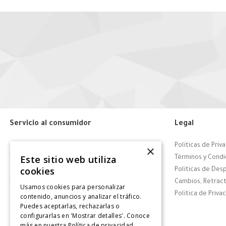
Servicio al consumidor
Legal
Centro de Ayuda
Políticas de Priv
×
Este sitio web utiliza
Tiendas
Términos y Condi
cookies
Contáctanos
Políticas de Des
Retiro en tienda
Cambios, Retract
Usamos cookies para personalizar
Giftcard
Política de Priva
contenido, anuncios y analizar el tráfico.
Puedes aceptarlas, rechazarlas o
Solicitar Factura
configurarlas en 'Mostrar detalles'. Conoce
CyberDay
más en nuestra
Política de privacidad