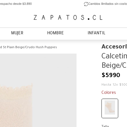
espacho desde $3.890
Cambios ilimitados sin costo
MUJER
HOMBRE
INFANTIL
Accesor
d St Plain Beige/Crudo Hush Puppies
Calceti
Beige/C
$
5990
Hasta
12
x
$
50
Colores