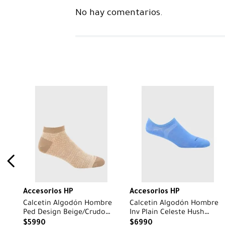
No hay comentarios.
Accesorios HP
Accesorios HP
Calcetin Algodón Hombre
Calcetin Algodón Hombre
Ped Design Beige/Crudo
Inv Plain Celeste Hush
Hush Puppies
Puppies
$
5990
$
6990