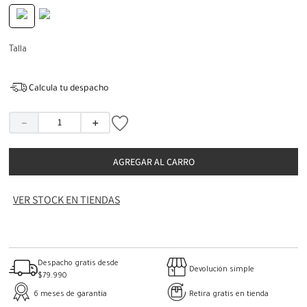
Talla
Calcula tu despacho
－
＋
AGREGAR AL CARRO
VER STOCK EN TIENDAS
Despacho gratis desde
Devolución simple
$79.990
6 meses de garantía
Retira gratis en tienda