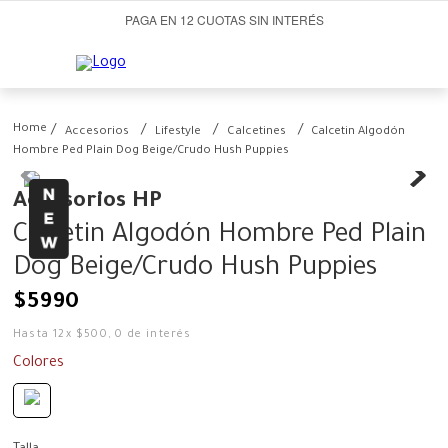
PAGA EN 12 CUOTAS SIN INTERÉS
Accesorios
Lifestyle
Calcetines
Calcetin Algodón
Hombre Ped Plain Dog Beige/Crudo Hush Puppies
Accesorios HP
Calcetin Algodón Hombre Ped Plain
Dog Beige/Crudo Hush Puppies
$
5990
Hasta
12
x
$
500
,
0
de interés
Colores