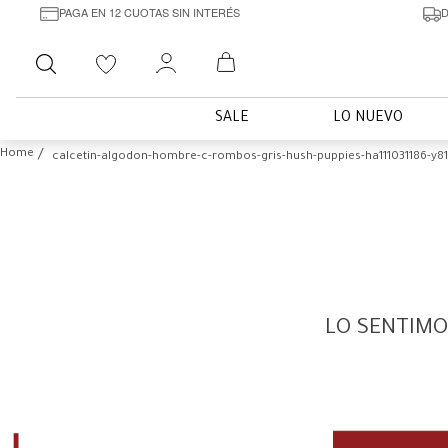
PAGA EN 12 CUOTAS SIN INTERÉS
D
Buscar
SALE
LO NUEVO
calcetin-algodon-hombre-c-rombos-gris-hush-puppies-ha111031186-y81
LO SENTIMO