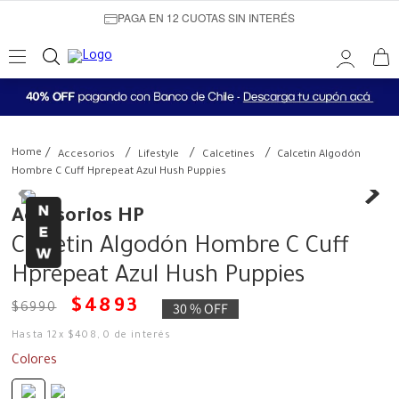
PAGA EN 12 CUOTAS SIN INTERÉS
Accesorios
Lifestyle
Calcetines
Calcetin Algodón
Hombre C Cuff Hprepeat Azul Hush Puppies
Accesorios HP
Calcetin Algodón Hombre C Cuff
Hprepeat Azul Hush Puppies
$
4893
30 %
OFF
$
6990
Hasta
12
x
$
408
,
0
de interés
Colores