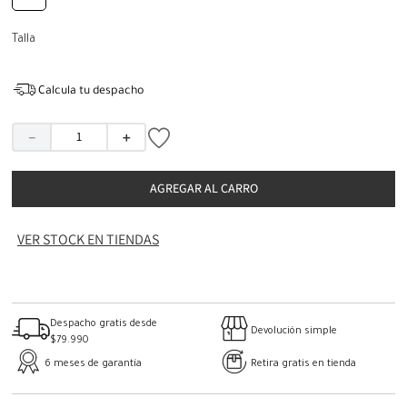
Talla
Calcula tu despacho
－
＋
AGREGAR AL CARRO
VER STOCK EN TIENDAS
Despacho gratis desde
Devolución simple
$79.990
6 meses de garantía
Retira gratis en tienda