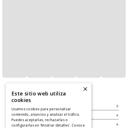
×
Este sitio web utiliza
cookies
Servicio al Consumidor
+
Usamos cookies para personalizar
contenido, anuncios y analizar el tráfico.
Legal
+
Puedes aceptarlas, rechazarlas o
Cuenta
+
configurarlas en 'Mostrar detalles'. Conoce