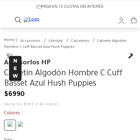
PAGA EN 12 CUOTAS SIN INTERÉS
Accesorios
Lifestyle
Calcetines
Calcetin Algodón
Hombre C Cuff Basset Azul Hush Puppies
Accesorios HP
Calcetin Algodón Hombre C Cuff
Basset Azul Hush Puppies
$
6990
Hasta
12
x
$
583
,
0
de interés
Colores