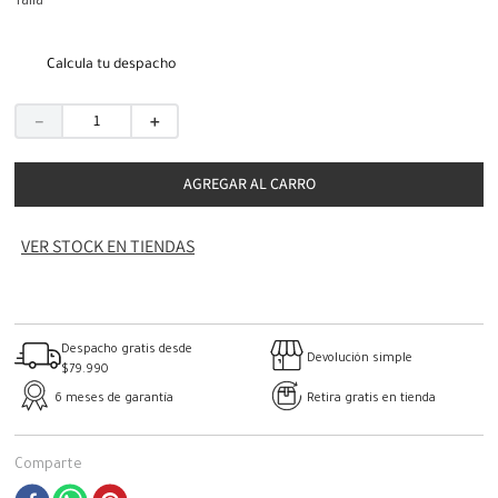
Talla
Calcula tu despacho
－
＋
AGREGAR AL CARRO
VER STOCK EN TIENDAS
Despacho gratis desde
Devolución simple
$79.990
6 meses de garantía
Retira gratis en tienda
Comparte