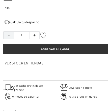
Talla
Calcula tu despacho
－
＋
AGREGAR AL CARRO
VER STOCK EN TIENDAS
Despacho gratis desde
Devolución simple
$79.990
6 meses de garantía
Retira gratis en tienda