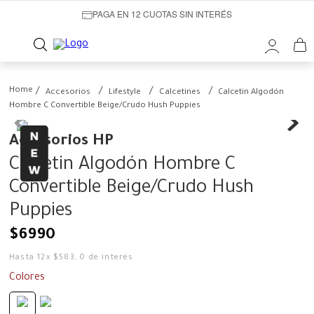
PAGA EN 12 CUOTAS SIN INTERÉS
Accesorios
Lifestyle
Calcetines
Calcetin Algodón
Hombre C Convertible Beige/Crudo Hush Puppies
Accesorios HP
Calcetin Algodón Hombre C
Convertible Beige/Crudo Hush
Puppies
$
6990
Hasta
12
x
$
583
,
0
de interés
Colores