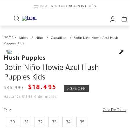
PAGA EN 12 CUOTAS SIN INTERÉS
Niños
Niño
Zapatillas
Botin Niño Howie Azul Hush
Puppies Kids
Hush Puppies
Botin Niño Howie Azul Hush
Puppies Kids
$
18
.
495
50 %
OFF
$
36
.
990
Hasta
12
x
$
1542
,
0
de interés
Guia De Tallas
Talla
30
31
32
33
34
35