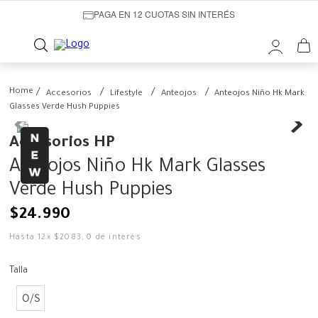
PAGA EN 12 CUOTAS SIN INTERÉS
Accesorios
Lifestyle
Anteojos
Anteojos Niño Hk Mark
Glasses Verde Hush Puppies
Accesorios HP
Anteojos Niño Hk Mark Glasses
Verde Hush Puppies
$
24
.
990
Hasta
12
x
$
2083
,
0
de interés
Talla
O/S