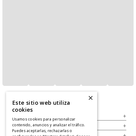
×
Este sitio web utiliza
cookies
Servicio al Consumidor
+
Usamos cookies para personalizar
contenido, anuncios y analizar el tráfico.
Legal
+
Puedes aceptarlas, rechazarlas o
Cuenta
+