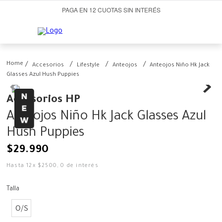
PAGA EN 12 CUOTAS SIN INTERÉS
Accesorios
Lifestyle
Anteojos
Anteojos Niño Hk Jack
Glasses Azul Hush Puppies
Accesorios HP
Anteojos Niño Hk Jack Glasses Azul
Hush Puppies
$
29
.
990
Hasta
12
x
$
2500
,
0
de interés
Talla
O/S