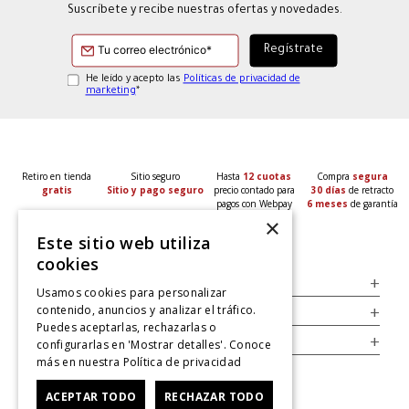
Suscríbete y recibe nuestras ofertas y novedades.
He leído y acepto las
Políticas de privacidad de
marketing
*
Retiro en tienda
Sitio seguro
Hasta
12 cuotas
Compra
segura
gratis
Sitio y pago seguro
precio contado para
30 días
de retracto
pagos con Webpay
6 meses
de garantía
×
Este sitio web utiliza
cookies
Servicio al Consumidor
+
Usamos cookies para personalizar
contenido, anuncios y analizar el tráfico.
Legal
+
Puedes aceptarlas, rechazarlas o
Cuenta
+
configurarlas en 'Mostrar detalles'. Conoce
más en nuestra
Política de privacidad
ACEPTAR TODO
RECHAZAR TODO