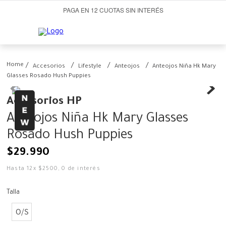
PAGA EN 12 CUOTAS SIN INTERÉS
Accesorios
Lifestyle
Anteojos
Anteojos Niña Hk Mary
Glasses Rosado Hush Puppies
Accesorios HP
Anteojos Niña Hk Mary Glasses
Rosado Hush Puppies
$
29
.
990
Hasta
12
x
$
2500
,
0
de interés
Talla
O/S