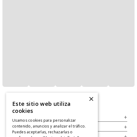
×
Este sitio web utiliza
cookies
Servicio al Consumidor
+
Usamos cookies para personalizar
contenido, anuncios y analizar el tráfico.
Legal
+
Puedes aceptarlas, rechazarlas o
Cuenta