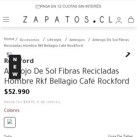
PAGA EN 12 CUOTAS SIN INTERÉS
Accesorios
Lifestyle
Anteojos
Anteojo De Sol Fibras
Recicladas Hombre Rkf Bellagio Café Rockford
Rockford
Anteojo De Sol Fibras Recicladas
Hombre Rkf Bellagio Café Rockford
$
52
.
990
Hasta
12
x
$
4416
,
0
de interés
Colores