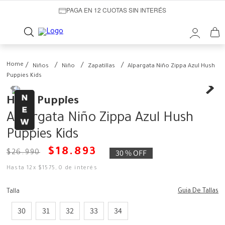
PAGA EN 12 CUOTAS SIN INTERÉS
Niños
Niño
Zapatillas
Alpargata Niño Zippa Azul Hush
Puppies Kids
Hush Puppies
Alpargata Niño Zippa Azul Hush
Puppies Kids
$
18
.
893
30 %
OFF
$
26
.
990
Hasta
12
x
$
1575
,
0
de interés
Guia De Tallas
Talla
30
31
32
33
34