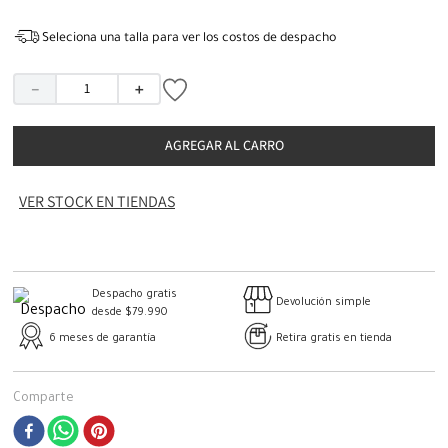
Seleciona una talla para ver los costos de despacho
－
＋
AGREGAR AL CARRO
VER STOCK EN TIENDAS
Despacho gratis
Devolución simple
desde $79.990
6 meses de garantía
Retira gratis en tienda
Comparte