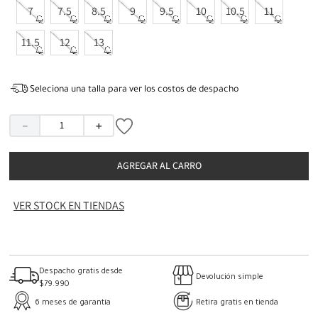
7
7.5
8.5
9
9.5
10
10.5
11
11.5
12
13
Seleciona una talla para ver los costos de despacho
－
＋
AGREGAR AL CARRO
VER STOCK EN TIENDAS
Despacho gratis desde
Devolución simple
$79.990
6 meses de garantía
Retira gratis en tienda