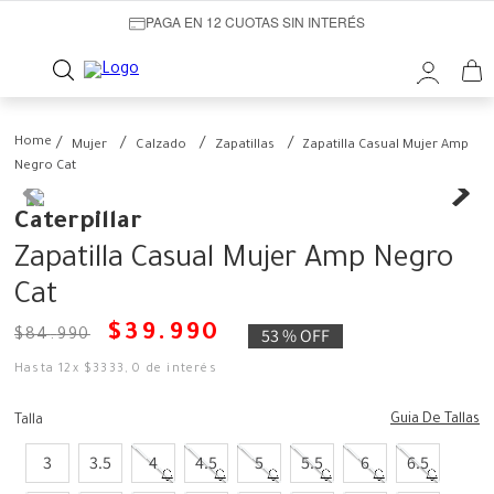
PAGA EN 12 CUOTAS SIN INTERÉS
Mujer
Calzado
Zapatillas
Zapatilla Casual Mujer Amp
Negro Cat
Caterpillar
Zapatilla Casual Mujer Amp Negro
Cat
$
39
.
990
53 %
OFF
$
84
.
990
Hasta
12
x
$
3333
,
0
de interés
Guia De Tallas
Talla
3
3.5
4
4.5
5
5.5
6
6.5