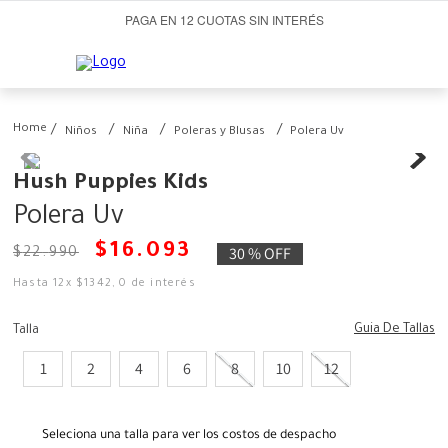
PAGA EN 12 CUOTAS SIN INTERÉS
Niños
Niña
Poleras y Blusas
Polera Uv
Hush Puppies Kids
Polera Uv
$
16
.
093
30 %
OFF
$
22
.
990
Hasta
12
x
$
1342
,
0
de interés
Guia De Tallas
Talla
1
2
4
6
8
10
12
Seleciona una talla para ver los costos de despacho