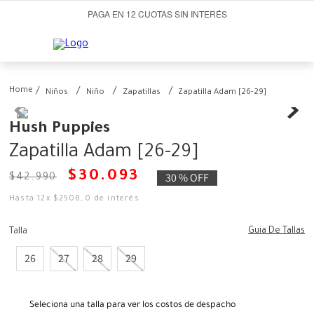
PAGA EN 12 CUOTAS SIN INTERÉS
Niños
Niño
Zapatillas
Zapatilla Adam [26-29]
Hush Puppies
Zapatilla Adam [26-29]
$
30
.
093
30 %
OFF
$
42
.
990
Hasta
12
x
$
2508
,
0
de interés
Guia De Tallas
Talla
26
27
28
29
Seleciona una talla para ver los costos de despacho