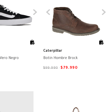
Caterpillar
Zapatilla Mujer Vero Negro
Botín Hombre Brock
$
79
.
990
$
99
.
990