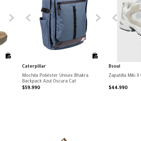
Caterpillar
Bsoul
Mochila Poliéster Unisex Bhakra
Zapatilla Miki II
Backpack Azul Oscura Cat
$
59
.
990
$
44
.
990