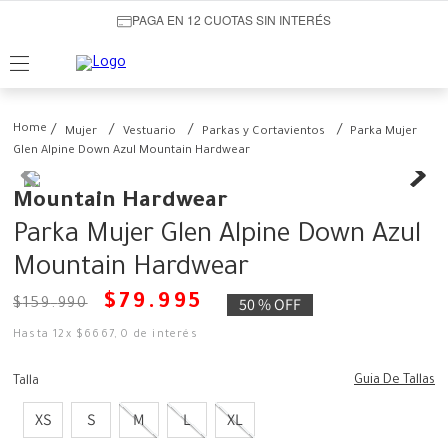
PAGA EN 12 CUOTAS SIN INTERÉS
Mujer
Vestuario
Parkas y Cortavientos
Parka Mujer
Glen Alpine Down Azul Mountain Hardwear
Mountain Hardwear
Parka Mujer Glen Alpine Down Azul
Mountain Hardwear
$
79
.
995
50 %
OFF
$
159
.
990
Hasta
12
x
$
6667
,
0
de interés
Guia De Tallas
Talla
XS
S
M
L
XL