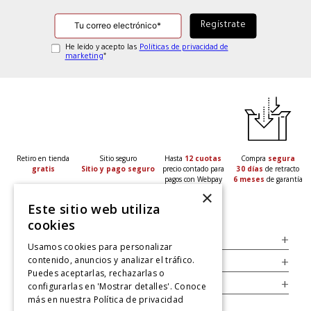
He leído y acepto las
Políticas de privacidad de
marketing
*
Retiro en tienda
Sitio seguro
Hasta
12 cuotas
Compra
segura
gratis
Sitio y pago seguro
precio contado para
30 días
de retracto
pagos con Webpay
6 meses
de garantía
×
Este sitio web utiliza
cookies
Servicio al Consumidor
+
Usamos cookies para personalizar
contenido, anuncios y analizar el tráfico.
Legal
+
Puedes aceptarlas, rechazarlas o
Cuenta
+
configurarlas en 'Mostrar detalles'. Conoce
más en nuestra
Política de privacidad