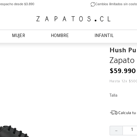
espacho desde $3.890
Cambios ilimitados sin costo
MUJER
HOMBRE
INFANTIL
Hush Pu
Zapato 
$
59
.
990
Hasta
12
x
$
50
Talla
Calcula tu
－