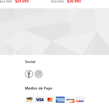
$
32
.
990
$
23
.
093
$
29
.
990
$
20
.
993
Social
Medios de Pago