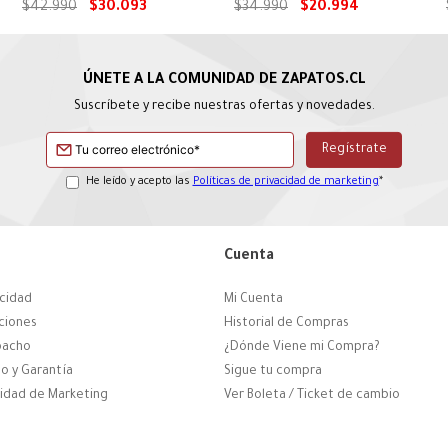
$
42
.
990
$
30
.
093
$
34
.
990
$
20
.
994
Suscríbete y recibe nuestras ofertas y novedades.
He leído y acepto las
Políticas de privacidad de marketing
*
Cuenta
acidad
Mi Cuenta
ciones
Historial de Compras
pacho
¿Dónde Viene mi Compra?
o y Garantía
Sigue tu compra
cidad de Marketing
Ver Boleta / Ticket de cambio