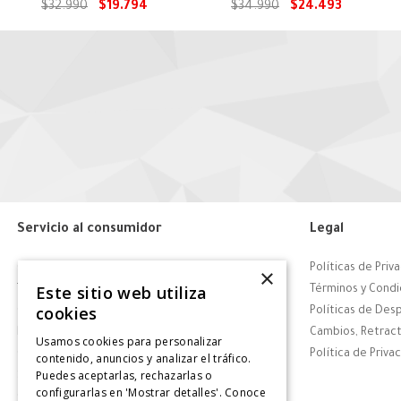
$
32
.
990
$
19
.
794
$
34
.
990
$
24
.
493
Servicio al consumidor
Legal
Centro de Ayuda
Políticas de Priv
×
Este sitio web utiliza
Tiendas
Términos y Condi
cookies
Contáctanos
Políticas de Des
Retiro en tienda
Cambios, Retract
Usamos cookies para personalizar
Giftcard
Política de Priva
contenido, anuncios y analizar el tráfico.
Puedes aceptarlas, rechazarlas o
Solicitar Factura
configurarlas en 'Mostrar detalles'. Conoce
CyberDay