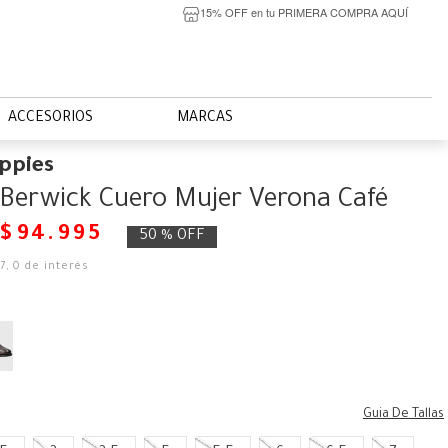
15% OFF en tu PRIMERA COMPRA AQUÍ
ACCESORIOS
MARCAS
ppies
Berwick Cuero Mujer Verona Café
$
94
.
995
50 %
OFF
7
,
0
de interés
Guia De Tallas