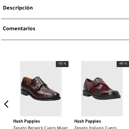
Descripción
Comentarios
-
50 %
-
40 %
Hush Puppies
Hush Puppies
Zapato Berwick Cuero Mujer
Zapato Italiano Cuero