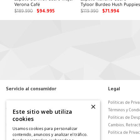
Verona Café
Tyloor Burdeo Hush Puppie
$
189
.
990
$
94
.
995
$
119
.
990
$
71
.
994
Servicio al consumidor
Legal
Centro de Ayuda
Políticas de Priv
×
Este sitio web utiliza
Tiendas
Términos y Condi
cookies
Contáctanos
Políticas de Des
Retiro en tienda
Cambios, Retract
Usamos cookies para personalizar
Giftcard
Política de Priva
contenido, anuncios y analizar el tráfico.