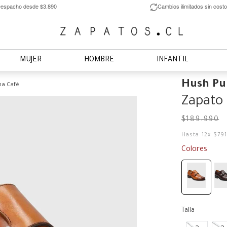
espacho desde $3.890
Cambios ilimitados sin costo
MUJER
HOMBRE
INFANTIL
Hush Pu
na Café
Zapato 
$
189
.
990
Hasta
12
x
$
791
Colores
Talla