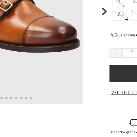
2
2
7.5
Seleciona 
－
VER STOCK 
Despacho gratis