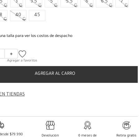
.5
3
3.5
5
5.5
6
6.5
7
8
40
45
una talla para ver los costos de despacho
＋
AGREGAR AL CARRO
EN TIENDAS
 desde $79.990
Devolución
6 meses de
Retira gratis