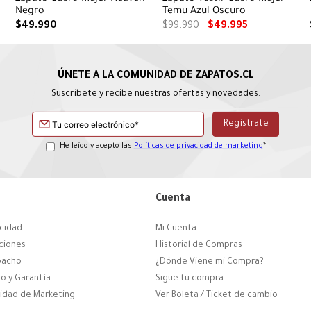
s
Negro
Temu Azul Oscuro
$
49
.
990
$
99
.
990
$
49
.
995
Suscríbete y recibe nuestras ofertas y novedades.
He leído y acepto las
Políticas de privacidad de marketing
*
Cuenta
acidad
Mi Cuenta
ciones
Historial de Compras
pacho
¿Dónde Viene mi Compra?
o y Garantía
Sigue tu compra
cidad de Marketing
Ver Boleta / Ticket de cambio