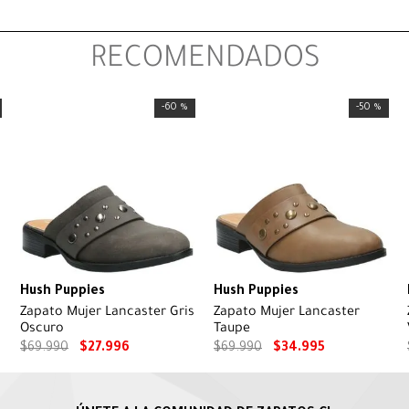
RECOMENDADOS
-
60 %
-
50 %
Hush Puppies
Hush Puppies
Zapato Mujer Lancaster Gris
Zapato Mujer Lancaster
Oscuro
Taupe
$
69
.
990
$
27
.
996
$
69
.
990
$
34
.
995