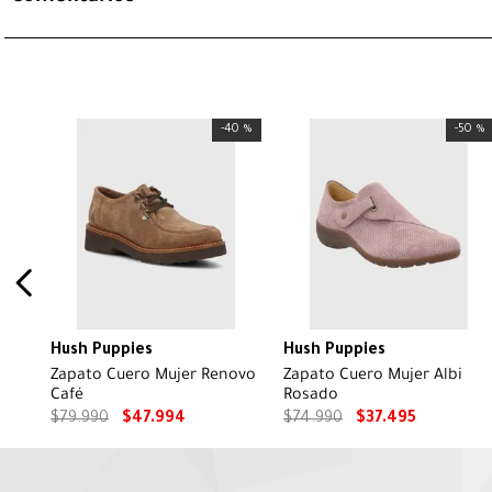
-
40 %
-
50 %
Hush Puppies
Hush Puppies
Zapato Cuero Mujer Renovo
Zapato Cuero Mujer Albi
Café
Rosado
$
79
.
990
$
47
.
994
$
74
.
990
$
37
.
495