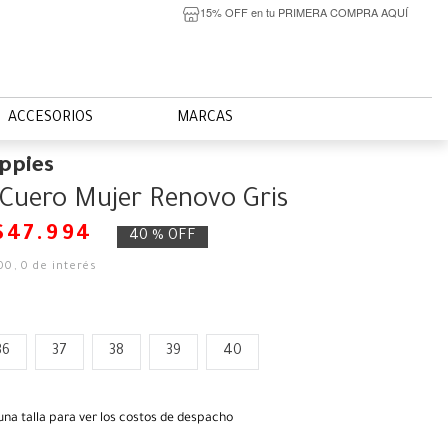
15% OFF en tu PRIMERA COMPRA AQUÍ
ACCESORIOS
MARCAS
ppies
Cuero Mujer Renovo Gris
$
47
.
994
40 %
OFF
00
,
0
de interés
36
37
38
39
40
una talla para ver los costos de despacho