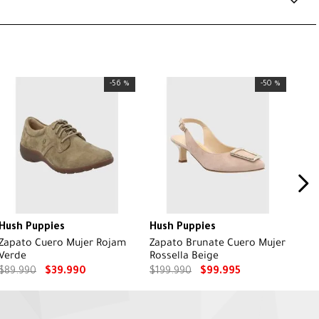
-
56 %
-
50 %
Hush Puppies
Hush Puppies
Zapato Cuero Mujer Rojam
Zapato Brunate Cuero Mujer
Verde
Rossella Beige
$
89
.
990
$
39
.
990
$
199
.
990
$
99
.
995