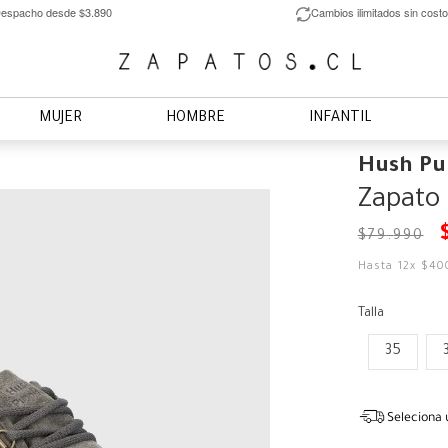
espacho desde $3.890
Cambios ilimitados sin costo
MUJER
HOMBRE
INFANTIL
Hush Pu
Zapato 
$
79
.
990
Hasta
12
x
$
40
Talla
35
Seleciona 