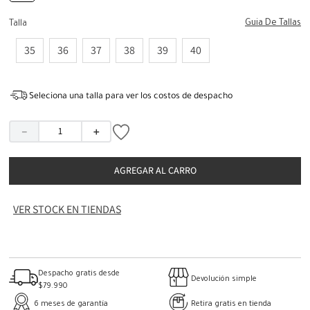
Guia De Tallas
Talla
35
36
37
38
39
40
Seleciona una talla para ver los costos de despacho
－
＋
AGREGAR AL CARRO
VER STOCK EN TIENDAS
Despacho gratis desde
Devolución simple
$79.990
6 meses de garantía
Retira gratis en tienda