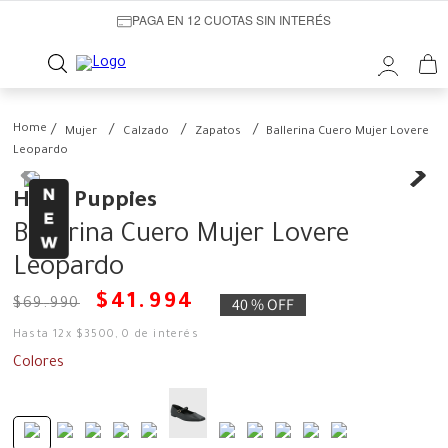
PAGA EN 12 CUOTAS SIN INTERÉS
Mujer
Calzado
Zapatos
Ballerina Cuero Mujer Lovere
Leopardo
Hush Puppies
Ballerina Cuero Mujer Lovere
Leopardo
$
41
.
994
40 %
OFF
$
69
.
990
Hasta
12
x
$
3500
,
0
de interés
Colores