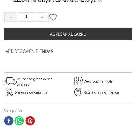
Seleciona una talla para ver los costos de despacho
－
＋
AGREGAR AL CARRO
VER STOCK EN TIENDAS
Despacho gratis desde
Devolución simple
$79.990
6 meses de garantía
Retira gratis en tienda
Comparte