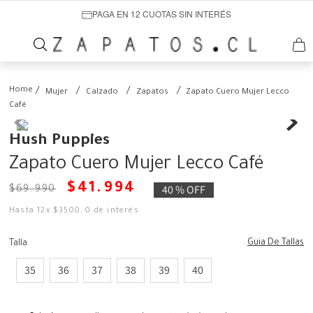
PAGA EN 12 CUOTAS SIN INTERÉS
Mujer
Calzado
Zapatos
Zapato Cuero Mujer Lecco
Café
Hush Puppies
Zapato Cuero Mujer Lecco Café
$
41
.
994
40 %
OFF
$
69
.
990
Hasta
12
x
$
3500
,
0
de interés
Guia De Tallas
Talla
35
36
37
38
39
40