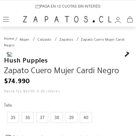
PAGA EN 12 CUOTAS SIN INTERÉS
Mujer
Calzado
Zapatos
Zapato Cuero Mujer Cardi
Negro
Hush Puppies
Zapato Cuero Mujer Cardi Negro
$
74
.
990
Hasta
12
x
$
6250
,
0
de interés
Talla
35
36
37
38
39
40