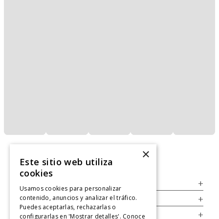
×
Este sitio web utiliza
cookies
Servicio al Consumidor
+
Usamos cookies para personalizar
contenido, anuncios y analizar el tráfico.
Legal
+
Puedes aceptarlas, rechazarlas o
Cuenta
+
configurarlas en 'Mostrar detalles'. Conoce