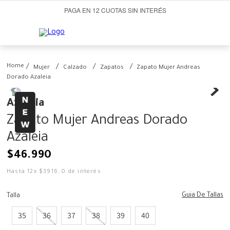
PAGA EN 12 CUOTAS SIN INTERÉS
Mujer
Calzado
Zapatos
Zapato Mujer Andreas
Dorado Azaleia
Azaleia
Zapato Mujer Andreas Dorado
Azaleia
$
46
.
990
Hasta
12
x
$
3916
,
0
de interés
Guia De Tallas
Talla
35
36
37
38
39
40