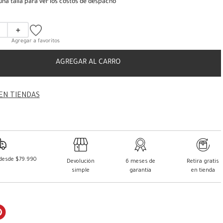
una talla para ver los costos de despacho
＋
AGREGAR AL CARRO
EN TIENDAS
 desde $79.990
Devolución
6 meses de
Retira gratis
simple
garantía
en tienda