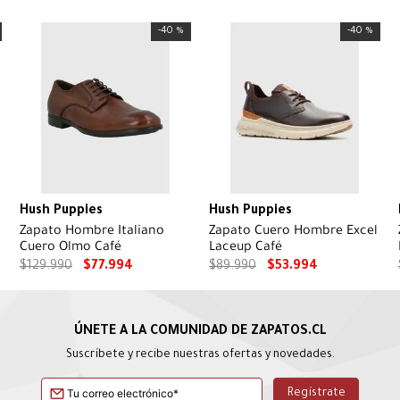
-
40 %
-
40 %
Hush Puppies
Hush Puppies
Zapato Hombre Italiano
Zapato Cuero Hombre Excel
Cuero Olmo Café
Laceup Café
$
129
.
990
$
77
.
994
$
89
.
990
$
53
.
994
Suscríbete y recibe nuestras ofertas y novedades.