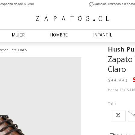
espacho desde $3.890
Cambios ilimitados sin costo
MUJER
HOMBRE
INFANTIL
Hush Pu
rren Café Claro
Zapato 
Claro
$
99
.
990
Hasta
12
x
$
41
Talla
39