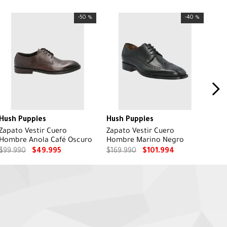
-
50 %
-
40 %
Hush Puppies
Hush Puppies
Zapato Vestir Cuero
Zapato Vestir Cuero
Hombre Anola Café Oscuro
Hombre Marino Negro
$
99
.
990
$
49
.
995
$
169
.
990
$
101
.
994