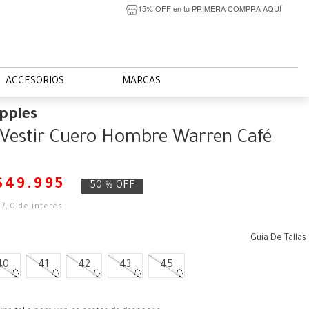
15% OFF en tu PRIMERA COMPRA AQUÍ
ACCESORIOS
MARCAS
ppies
Vestir Cuero Hombre Warren Café
$
49
.
995
50 %
OFF
67
,
0
de interés
Guia De Tallas
40
41
42
43
45