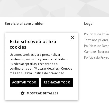
Servicio al consumidor
Legal
Centro de Ayuda
Políticas de Priv
×
Este sitio web utiliza
Tiendas
Términos y Condi
cookies
Contáctanos
Políticas de Des
Retiro en tienda
Cambios, Retract
Usamos cookies para personalizar
Giftcard
Política de Priva
contenido, anuncios y analizar el tráfico.
Puedes aceptarlas, rechazarlas o
Solicitar Factura
configurarlas en 'Mostrar detalles'. Conoce
CyberDay
más en nuestra
Política de privacidad
CyberMonday
ACEPTAR TODO
RECHAZAR TODO
MOSTRAR DETALLES