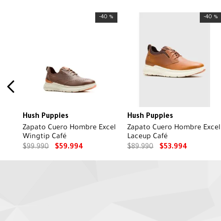
-
40 %
-
40 %
Hush Puppies
Hush Puppies
Zapato Cuero Hombre Excel
Zapato Cuero Hombre Excel
Wingtip Café
Laceup Café
$
99
.
990
$
59
.
994
$
89
.
990
$
53
.
994