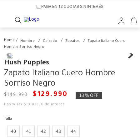
PAGA EN 12 CUOTAS SIN INTERÉS
Hombre
Calzado
Zapatos
Zapato Italiano Cuero
Hombre Sorriso Negro
Hush Puppies
Zapato Italiano Cuero Hombre
Sorriso Negro
$
129
.
990
13 %
OFF
$
149
.
990
Hasta
12
x
$
10
.
833
,
0
de interés
Talla
40
41
42
43
44