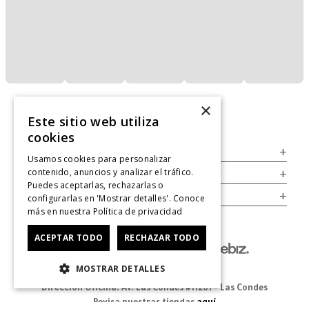
×
Este sitio web utiliza
cookies
Servicio al Consumidor
+
Usamos cookies para personalizar
contenido, anuncios y analizar el tráfico.
Legal
+
Puedes aceptarlas, rechazarlas o
Cuenta
+
configurarlas en 'Mostrar detalles'. Conoce
más en nuestra
Política de privacidad
ACEPTAR TODO
RECHAZAR TODO
MOSTRAR DETALLES
Dirección Oficina: Av. Las Condes #11281 - Las Condes
Revisa nuestras tiendas
aquí