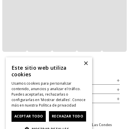
×
Este sitio web utiliza
cookies
Servicio al Consumidor
+
Usamos cookies para personalizar
contenido, anuncios y analizar el tráfico.
Legal
+
Puedes aceptarlas, rechazarlas o
Cuenta
+
configurarlas en 'Mostrar detalles'. Conoce
más en nuestra
Política de privacidad
ACEPTAR TODO
RECHAZAR TODO
Dirección Oficina: Av. Las Condes #11281 - Las Condes