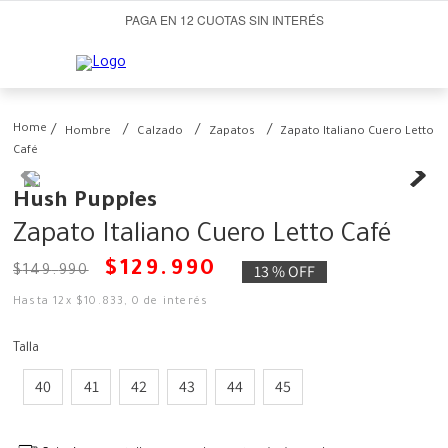
PAGA EN 12 CUOTAS SIN INTERÉS
Hombre
Calzado
Zapatos
Zapato Italiano Cuero Letto
Café
Hush Puppies
Zapato Italiano Cuero Letto Café
$
129
.
990
13 %
OFF
$
149
.
990
Hasta
12
x
$
10
.
833
,
0
de interés
Talla
40
41
42
43
44
45