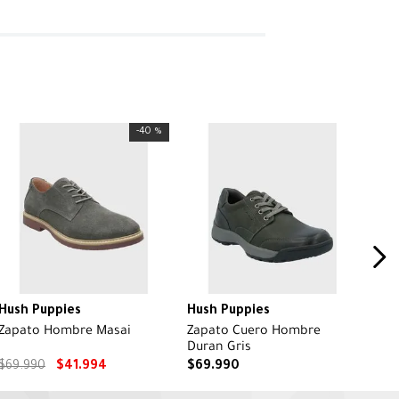
-
40 %
Hush Puppies
Hush Puppies
Zapato Hombre Masai
Zapato Cuero Hombre
Duran Gris
$
69
.
990
$
41
.
994
$
69
.
990