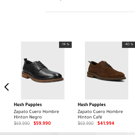
-
14 %
-
40 %
Hush Puppies
Hush Puppies
Zapato Cuero Hombre
Zapato Cuero Hombre
Hinton Negro
Hinton Café
$
69
.
990
$
59
.
990
$
69
.
990
$
41
.
994