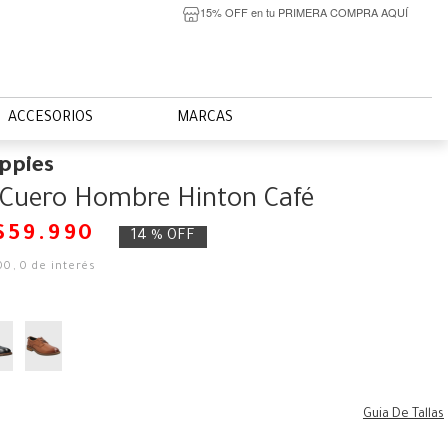
15% OFF en tu PRIMERA COMPRA AQUÍ
ACCESORIOS
MARCAS
ppies
 Cuero Hombre Hinton Café
$
59
.
990
14 %
OFF
00
,
0
de interés
Guia De Tallas