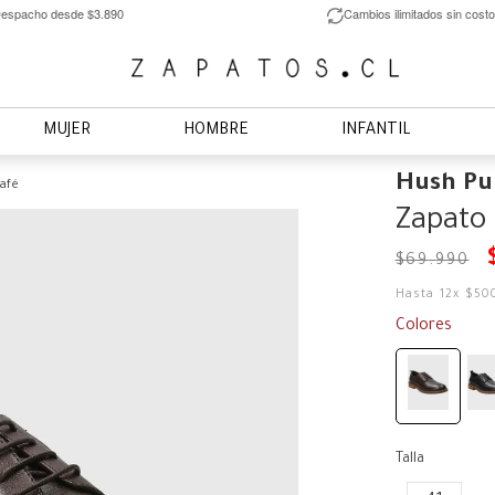
espacho desde $3.890
Cambios ilimitados sin costo
MUJER
HOMBRE
INFANTIL
Hush Pu
afé
Zapato
$
69
.
990
Hasta
12
x
$
50
Colores
Talla