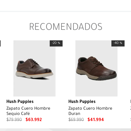
RECOMENDADOS
-
20 %
-
40 %
Hush Puppies
Hush Puppies
Zapato Cuero Hombre
Zapato Cuero Hombre
Sequio Café
Duran
$
79
.
990
$
63
.
992
$
69
.
990
$
41
.
994