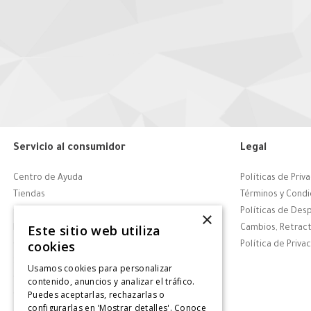
Servicio al consumidor
Legal
Centro de Ayuda
Políticas de Priv
Tiendas
Términos y Condi
Contáctanos
Políticas de Des
×
Este sitio web utiliza
Retiro en tienda
Cambios, Retract
cookies
Giftcard
Política de Priva
Solicitar Factura
Usamos cookies para personalizar
CyberDay
contenido, anuncios y analizar el tráfico.
Puedes aceptarlas, rechazarlas o
CyberMonday
configurarlas en 'Mostrar detalles'. Conoce